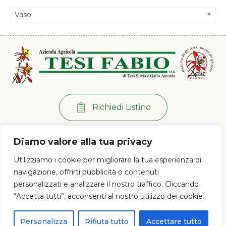
Vaso
Richiedi Listino
Per info:
+39 0573 38 20 77
Diamo valore alla tua privacy
Via di Ramini, 129/D - 51030 Pistoia (PT)
Utilizziamo i cookie per migliorare la tua esperienza di
Lun - Ven: 8:00 / 12:00 - 13:30 / 17:00
navigazione, offrirti pubblicità o contenuti
personalizzati e analizzare il nostro traffico. Cliccando
“Accetta tutti”, acconsenti al nostro utilizzo dei cookie.
© 2023 Az. Agricola Tesi Fabio s.s.a. di Tesi Silvia e Gallo Antonio - P.IVA e
CF 01628120477
Personalizza
Rifiuta tutto
Accettare tutto
Proudly powered by
PC Web Agency