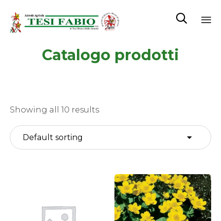

Sk
Catalogo prodotti
to
co
Showing all 10 results