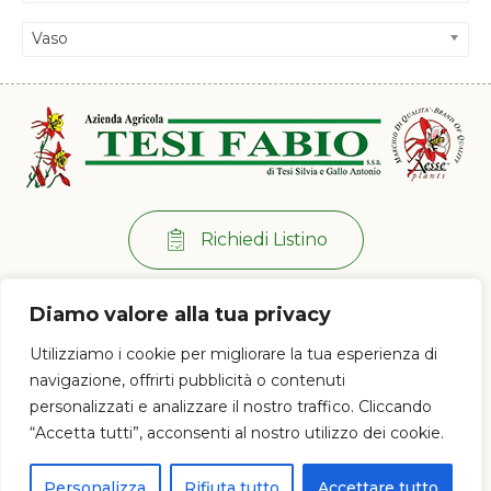
Vaso
Richiedi Listino
Per info:
+39 0573 38 20 77
Diamo valore alla tua privacy
Via di Ramini, 129/D - 51030 Pistoia (PT)
Utilizziamo i cookie per migliorare la tua esperienza di
Lun - Ven: 8:00 / 12:00 - 13:30 / 17:00
navigazione, offrirti pubblicità o contenuti
personalizzati e analizzare il nostro traffico. Cliccando
“Accetta tutti”, acconsenti al nostro utilizzo dei cookie.
© 2023 Az. Agricola Tesi Fabio s.s.a. di Tesi Silvia e Gallo Antonio - P.IVA e
CF 01628120477
Personalizza
Rifiuta tutto
Accettare tutto