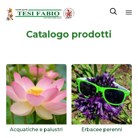

Sk
Catalogo prodotti
to
co
Acquatiche e palustri
Erbacee perenni