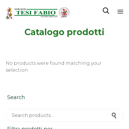

Sk
Catalogo prodotti
to
co
No products were found matching your
selection.
Search
Search for:
Search