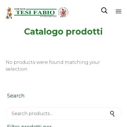

Sk
Catalogo prodotti
to
co
No products were found matching your
selection.
Search
Search for:
Search