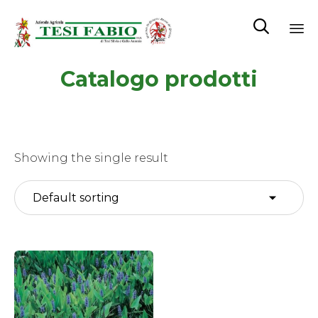

Sk
Catalogo prodotti
to
co
Showing the single result