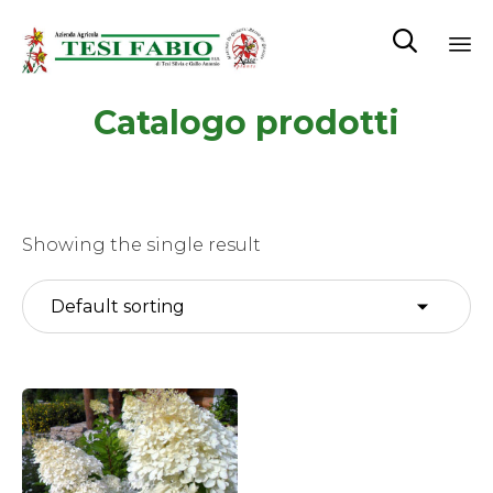

Sk
Catalogo prodotti
to
co
Showing the single result