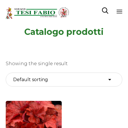

Sk
Catalogo prodotti
to
co
Showing the single result