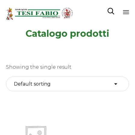

Sk
Catalogo prodotti
to
co
Showing the single result