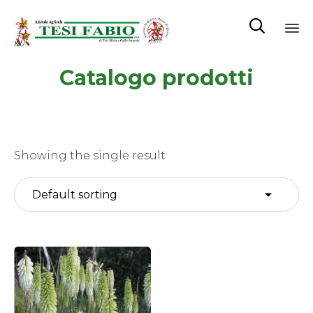

Sk
Catalogo prodotti
to
co
Showing the single result