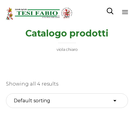

Sk
Catalogo prodotti
to
co
viola chiaro
Showing all 4 results