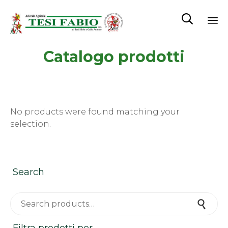

Sk
Catalogo prodotti
to
co
No products were found matching your
selection.
Search
Search for:
Search