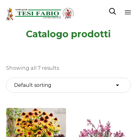

Sk
Catalogo prodotti
to
co
Showing all 7 results