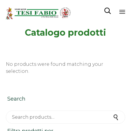

Sk
Catalogo prodotti
to
co
No products were found matching your
selection.
Search
Search for:
Search