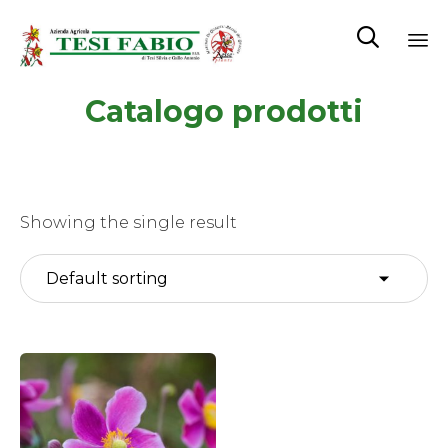

Sk
Catalogo prodotti
to
co
Showing the single result