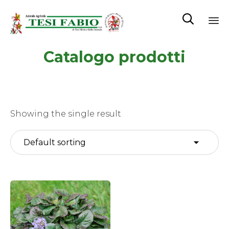

Sk
Catalogo prodotti
to
co
Showing the single result