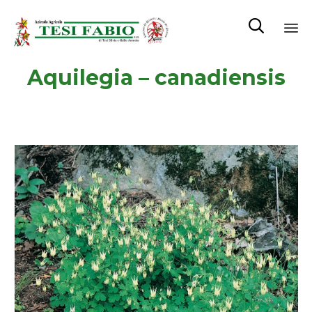

Sk
Aquilegia – canadiensis
to
co