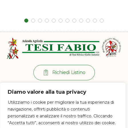
Richiedi Listino
Per info:
+39 0573 38 20 77
Diamo valore alla tua privacy
Via di Ramini, 129/D - 51030 Pistoia (PT)
Utilizziamo i cookie per migliorare la tua esperienza di
Lun - Ven: 8:00 / 12:00 - 13:30 / 17:00
navigazione, offrirti pubblicità o contenuti
personalizzati e analizzare il nostro traffico. Cliccando
“Accetta tutti”, acconsenti al nostro utilizzo dei cookie.
© 2023 Az. Agricola Tesi Fabio s.s.a. di Tesi Silvia e Gallo Antonio - P.IVA e