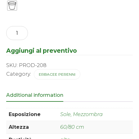
Aquilegia
-
canadiensis
quantity
Aggiungi al preventivo
SKU:
PROD-208
Category:
ERBACEE PERENNI
Additional information
Esposizione
Sole, Mezzombra
Altezza
60/80 cm