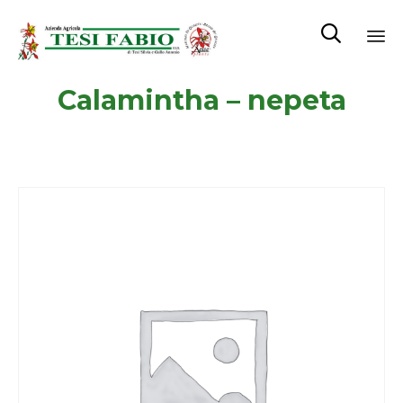

Sk
Calamintha – nepeta
to
co