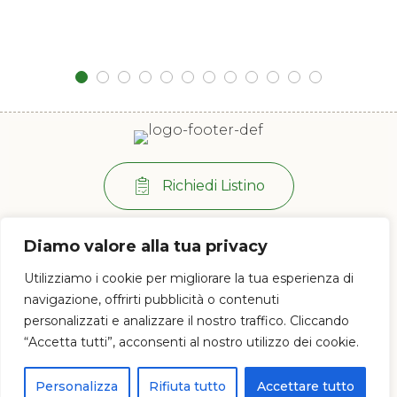
Richiedi Listino
Per info:
+39 0573 38 20 77
Diamo valore alla tua privacy
Via di Ramini, 129/D - 51030 Pistoia (PT)
Utilizziamo i cookie per migliorare la tua esperienza di
Lun - Ven: 8:00 / 12:00 - 13:30 / 17:00
navigazione, offrirti pubblicità o contenuti
personalizzati e analizzare il nostro traffico. Cliccando
“Accetta tutti”, acconsenti al nostro utilizzo dei cookie.
© 2023 Az. Agricola Tesi Fabio s.s.a. di Tesi Silvia e Gallo Antonio - P.IVA e
CF 01628120477
Personalizza
Rifiuta tutto
Accettare tutto
Proudly powered by
PC Web Agency