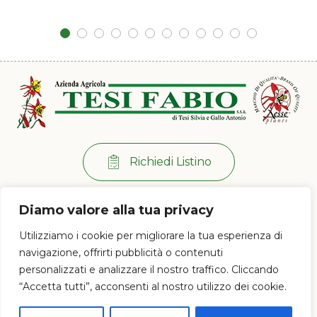
Richiedi Listino
Per info:
+39 0573 38 20 77
Diamo valore alla tua privacy
Via di Ramini, 129/D - 51030 Pistoia (PT)
Utilizziamo i cookie per migliorare la tua esperienza di
Lun - Ven: 8:00 / 12:00 - 13:30 / 17:00
navigazione, offrirti pubblicità o contenuti
personalizzati e analizzare il nostro traffico. Cliccando
“Accetta tutti”, acconsenti al nostro utilizzo dei cookie.
© 2023 Az. Agricola Tesi Fabio s.s.a. di Tesi Silvia e Gallo Antonio - P.IVA e
CF 01628120477