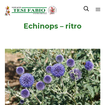

Sk
Echinops – ritro
to
co