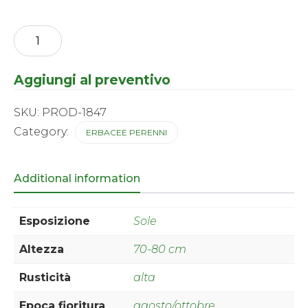
Echinops
-
ritro
quantity
Aggiungi al preventivo
SKU:
PROD-1847
Category:
ERBACEE PERENNI
Additional information
Esposizione
Sole
Altezza
70-80 cm
Rusticità
alta
Epoca fioritura
agosto/ottobre