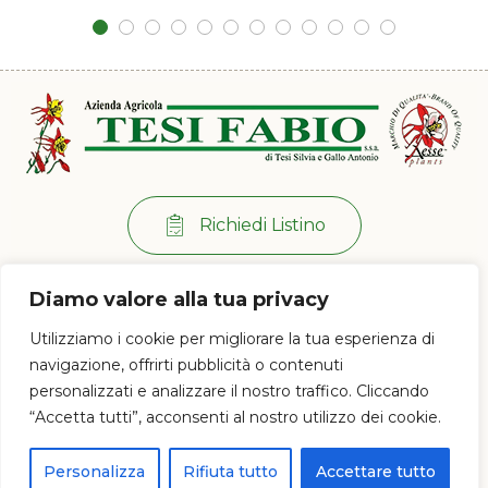
Richiedi Listino
Per info:
+39 0573 38 20 77
Diamo valore alla tua privacy
Via di Ramini, 129/D - 51030 Pistoia (PT)
Utilizziamo i cookie per migliorare la tua esperienza di
Lun - Ven: 8:00 / 12:00 - 13:30 / 17:00
navigazione, offrirti pubblicità o contenuti
personalizzati e analizzare il nostro traffico. Cliccando
“Accetta tutti”, acconsenti al nostro utilizzo dei cookie.
© 2023 Az. Agricola Tesi Fabio s.s.a. di Tesi Silvia e Gallo Antonio - P.IVA e
CF 01628120477
Personalizza
Rifiuta tutto
Accettare tutto
Proudly powered by
PC Web Agency