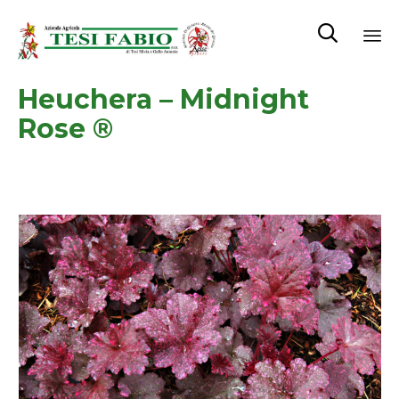

Sk
Heuchera – Midnight
to
co
Rose ®