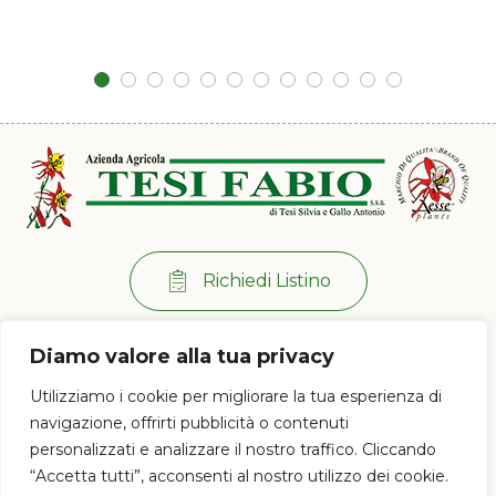
Richiedi Listino
Per info:
+39 0573 38 20 77
Diamo valore alla tua privacy
Via di Ramini, 129/D - 51030 Pistoia (PT)
Utilizziamo i cookie per migliorare la tua esperienza di
Lun - Ven: 8:00 / 12:00 - 13:30 / 17:00
navigazione, offrirti pubblicità o contenuti
personalizzati e analizzare il nostro traffico. Cliccando
“Accetta tutti”, acconsenti al nostro utilizzo dei cookie.
© 2023 Az. Agricola Tesi Fabio s.s.a. di Tesi Silvia e Gallo Antonio - P.IVA e