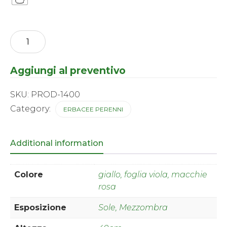
Heuchera
-
Midnight
Rose
Aggiungi al preventivo
®
quantity
SKU:
PROD-1400
Category:
ERBACEE PERENNI
Additional information
Colore
giallo, foglia viola, macchie
rosa
Esposizione
Sole, Mezzombra