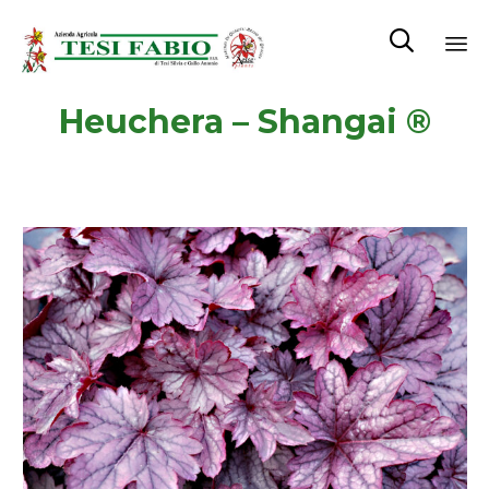

Sk
Heuchera – Shangai ®
to
co