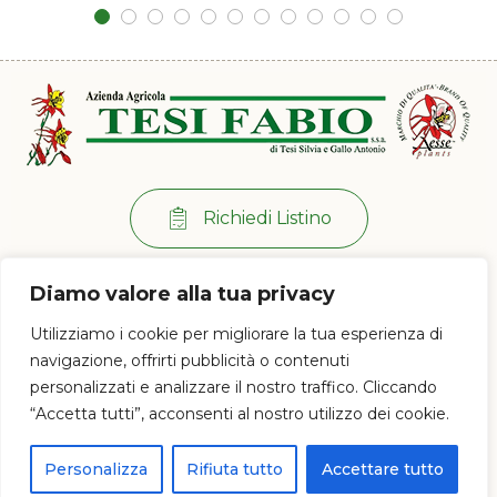
Richiedi Listino
Per info:
+39 0573 38 20 77
Diamo valore alla tua privacy
Via di Ramini, 129/D - 51030 Pistoia (PT)
Utilizziamo i cookie per migliorare la tua esperienza di
Lun - Ven: 8:00 / 12:00 - 13:30 / 17:00
navigazione, offrirti pubblicità o contenuti
personalizzati e analizzare il nostro traffico. Cliccando
“Accetta tutti”, acconsenti al nostro utilizzo dei cookie.
© 2023 Az. Agricola Tesi Fabio s.s.a. di Tesi Silvia e Gallo Antonio - P.IVA e
CF 01628120477
Personalizza
Rifiuta tutto
Accettare tutto
Proudly powered by
PC Web Agency