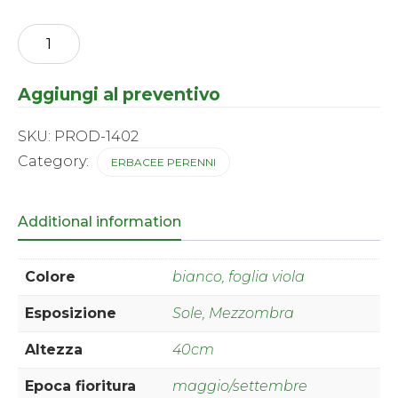
Heuchera
-
Shangai
®
Aggiungi al preventivo
quantity
SKU:
PROD-1402
Category:
ERBACEE PERENNI
Additional information
Colore
bianco, foglia viola
Esposizione
Sole, Mezzombra
Altezza
40cm
Epoca fioritura
maggio/settembre