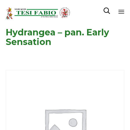

Sk
Hydrangea – pan. Early
to
co
Sensation