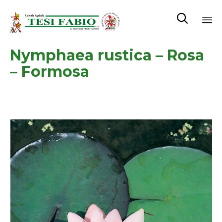

Sk
Nymphaea rustica – Rosa
to
co
– Formosa