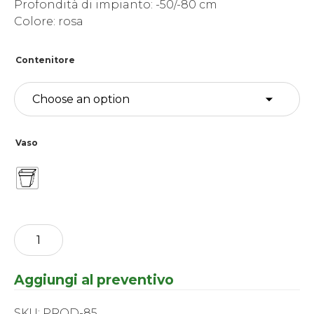
Profondità di impianto: -50/-80 cm
Colore: rosa
Contenitore
Vaso
Nymphaea
rustica
-
Rosa
Aggiungi al preventivo
-
Formosa
quantity
SKU:
PROD-85