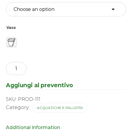
Vaso
Nymphaea
rustica
-
Rossa
Aggiungi al preventivo
-
Laideckeri
Purpurata
SKU:
PROD-111
quantity
Category:
ACQUATICHE E PALUSTRI
Additional information