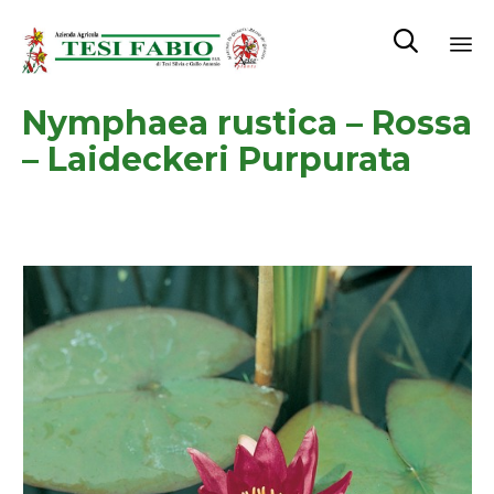

Sk
Nymphaea rustica – Rossa
to
co
– Laideckeri Purpurata