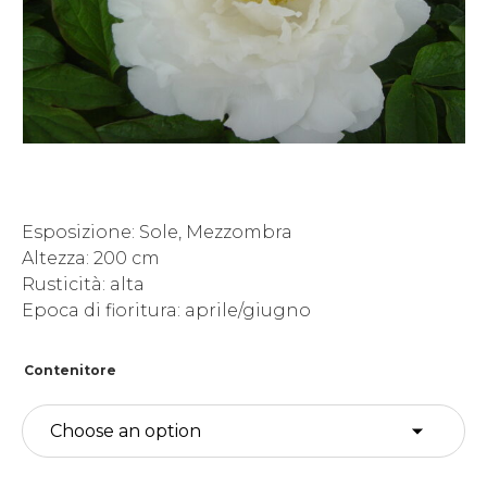
Esposizione: Sole, Mezzombra
Altezza: 200 cm
Rusticità: alta
Epoca di fioritura: aprile/giugno
Contenitore