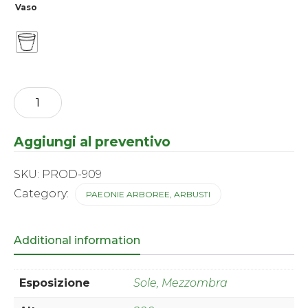
Vaso
Paeonia
suffruticosa
(arborea)
-
Aggiungi al preventivo
Hakushin
(bianco)
quantity
SKU:
PROD-909
Category:
PAEONIE ARBOREE, ARBUSTI
Additional information
Esposizione
Sole, Mezzombra