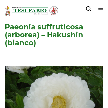

Sk
Paeonia suffruticosa
to
co
(arborea) – Hakushin
(bianco)