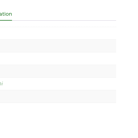
ation
ni