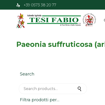
+39 0573 38 20 77
Paeonia suffruticosa (a
Search
Search for:
Search
Filtra prodotti per…