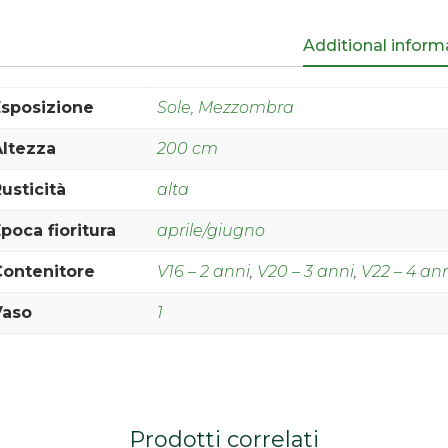
Additional inform
Esposizione
Sole, Mezzombra
Altezza
200 cm
usticità
alta
poca fioritura
aprile/giugno
Contenitore
V16 – 2 anni
,
V20 – 3 anni
,
V22 – 4 an
Vaso
1
Prodotti correlati