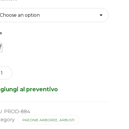
o
nia
ruticosa
orea)
giungi al preventivo
amon
a
o-
)
tity
U:
PROD-884
tegory:
PAEONIE ARBOREE, ARBUSTI