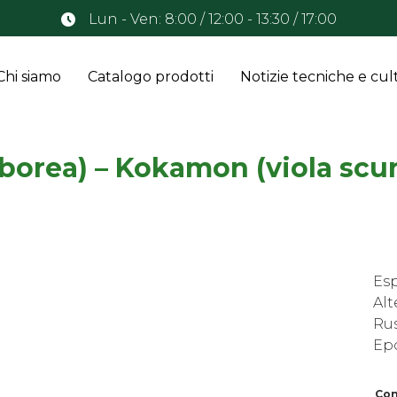
Lun - Ven: 8:00 / 12:00 - 13:30 / 17:00
Chi siamo
Catalogo prodotti
Notizie tecniche e cult
rborea) – Kokamon (viola scu
Es
Alt
Rus
Epo
Con