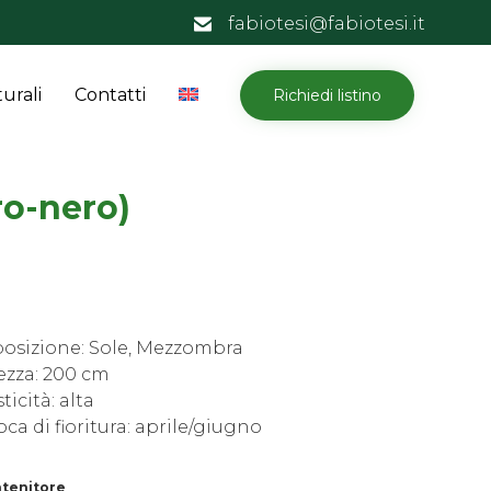
fabiotesi@fabiotesi.it
Skip
urali
Contatti
Richiedi listino
to
content
ro-nero)
posizione: Sole, Mezzombra
ezza: 200 cm
ticità: alta
ca di fioritura: aprile/giugno
tenitore