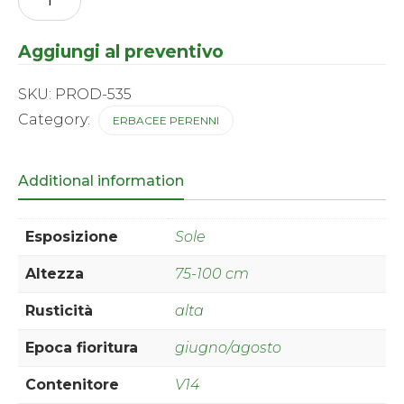
-
paniculata
Blue
Aggiungi al preventivo
Paradise
quantity
SKU:
PROD-535
Category:
ERBACEE PERENNI
Additional information
Esposizione
Sole
Altezza
75-100 cm
Rusticità
alta
Epoca fioritura
giugno/agosto
Contenitore
V14