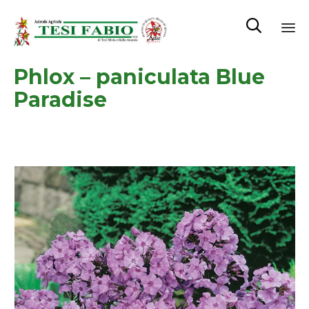

Sk
Phlox – paniculata Blue
to
co
Paradise