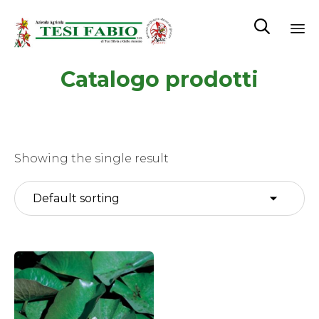

Sk
Catalogo prodotti
to
co
Showing the single result