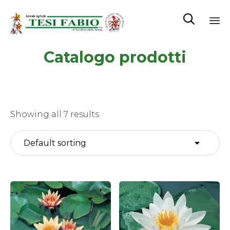

Sk
Catalogo prodotti
to
co
Showing all 7 results