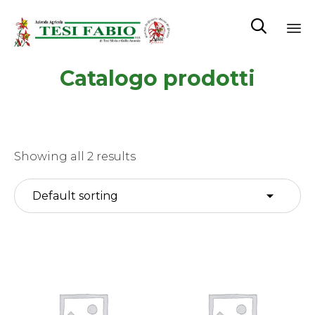

Sk
Catalogo prodotti
to
co
Showing all 2 results