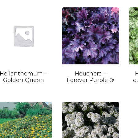
Helianthemum –
Heuchera –
H
Golden Queen
Forever Purple ®
c