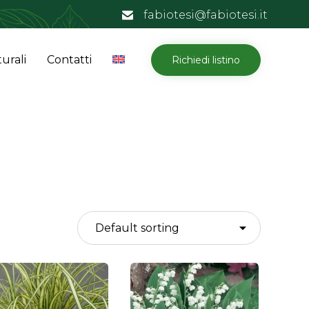
fabiotesi@fabiotesi.it
Skip
urali
Contatti
Richiedi listino
to
content