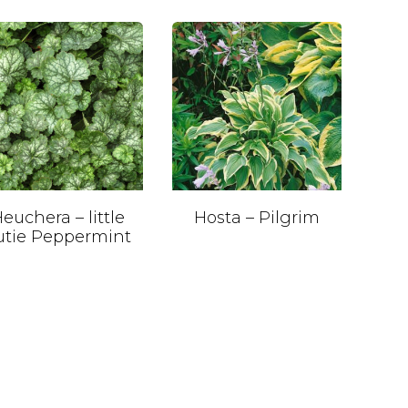
euchera – little
Hosta – Pilgrim
utie Peppermint