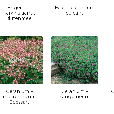
Erigeron –
Felci – blechnum
karvinskianus
spicant
Blutenmeer
Geranium –
Geranium –
G
macrorrhizum
sanguineum
Spessart