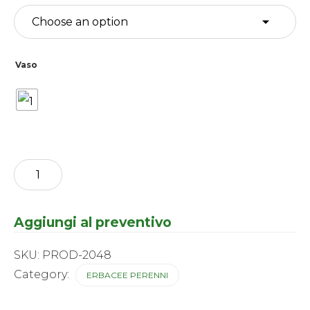
Vaso
Heuchera
-
little
cutie
Peppermint
Aggiungi al preventivo
quantity
SKU:
PROD-2048
Category:
ERBACEE PERENNI