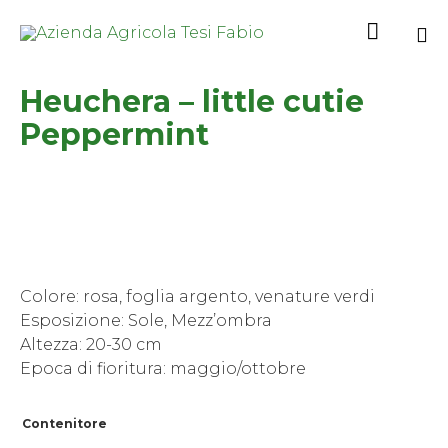

Sk
Heuchera – little cutie
to
co
Peppermint
Colore: rosa, foglia argento, venature verdi
Esposizione: Sole, Mezz’ombra
Altezza: 20-30 cm
Epoca di fioritura: maggio/ottobre
Contenitore