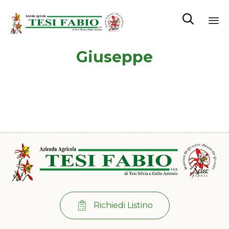

Sk
Giuseppe
to
co
Richiedi Listino