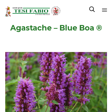

Sk
Agastache – Blue Boa ®
to
co