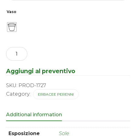
Vaso
Agastache
-
Blue
Boa
Aggiungi al preventivo
®
quantity
SKU:
PROD-1727
Category:
ERBACEE PERENNI
Additional information
Esposizione
Sole