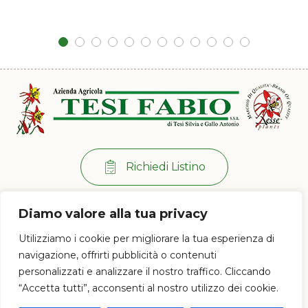
Richiedi Listino
Per info:
+39 0573 38 20 77
Diamo valore alla tua privacy
Via di Ramini, 129/D - 51030 Pistoia (PT)
Utilizziamo i cookie per migliorare la tua esperienza di
Lun - Ven: 8:00 / 12:00 - 13:30 / 17:00
navigazione, offrirti pubblicità o contenuti
personalizzati e analizzare il nostro traffico. Cliccando
“Accetta tutti”, acconsenti al nostro utilizzo dei cookie.
© 2023 Az. Agricola Tesi Fabio s.s.a. di Tesi Silvia e Gallo Antonio - P.IVA e