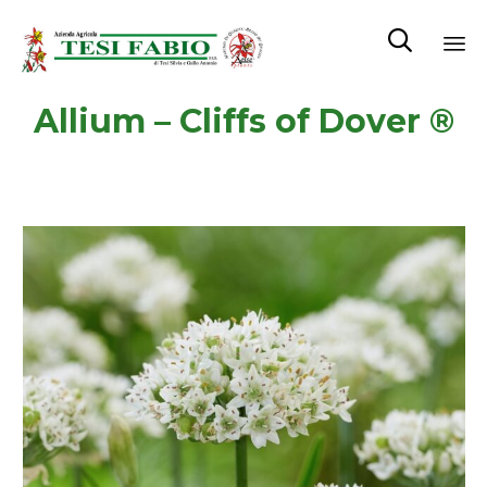

Sk
Allium – Cliffs of Dover ®
to
co