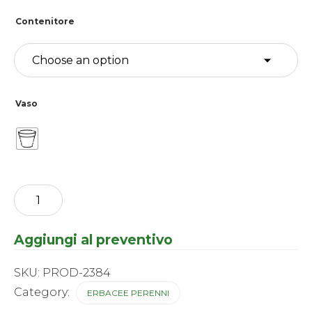
Contenitore
Vaso
Allium
-
Cliffs
of
Aggiungi al preventivo
Dover
®
quantity
SKU:
PROD-2384
Category:
ERBACEE PERENNI