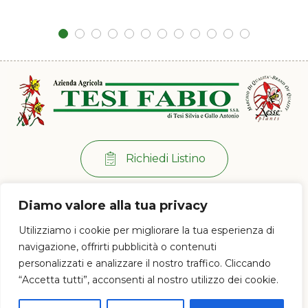
Richiedi Listino
Per info:
+39 0573 38 20 77
Diamo valore alla tua privacy
Via di Ramini, 129/D - 51030 Pistoia (PT)
Utilizziamo i cookie per migliorare la tua esperienza di
Lun - Ven: 8:00 / 12:00 - 13:30 / 17:00
navigazione, offrirti pubblicità o contenuti
personalizzati e analizzare il nostro traffico. Cliccando
“Accetta tutti”, acconsenti al nostro utilizzo dei cookie.
© 2023 Az. Agricola Tesi Fabio s.s.a. di Tesi Silvia e Gallo Antonio - P.IVA e
CF 01628120477