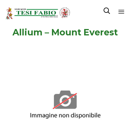

Sk
Allium – Mount Everest
to
co