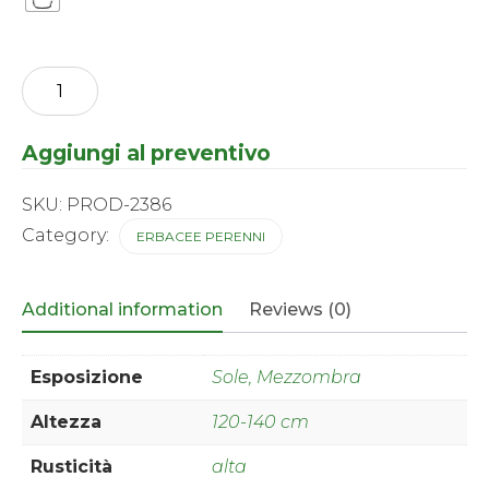
Allium
-
Mount
Everest
Aggiungi al preventivo
quantity
SKU:
PROD-2386
Category:
ERBACEE PERENNI
Additional information
Reviews (0)
Esposizione
Sole, Mezzombra
Altezza
120-140 cm
Rusticità
alta