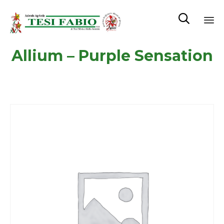

Sk
Allium – Purple Sensation
to
co