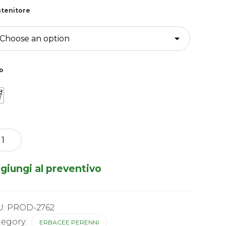
tenitore
o
r
atoides
o
giungi al preventivo
tity
U:
PROD-2762
tegory:
ERBACEE PERENNI