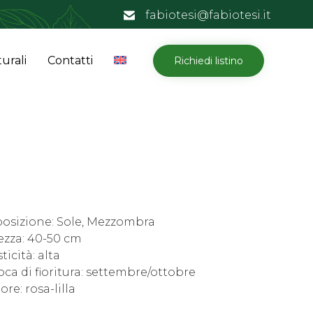
fabiotesi@fabiotesi.it
Skip
urali
Contatti
Richiedi listino
to
content
posizione: Sole, Mezzombra
ezza: 40-50 cm
ticità: alta
ca di fioritura: settembre/ottobre
ore: rosa-lilla