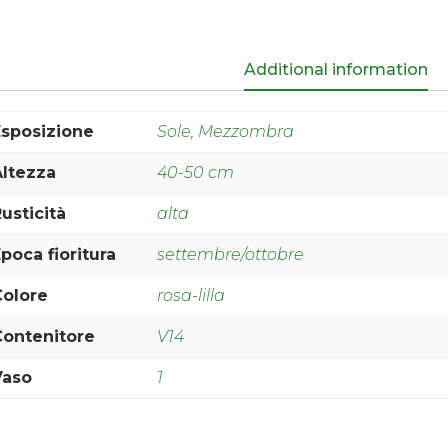
Additional information
Esposizione
Sole, Mezzombra
Altezza
40-50 cm
usticità
alta
poca fioritura
settembre/ottobre
Colore
rosa-lilla
Contenitore
V14
Vaso
1