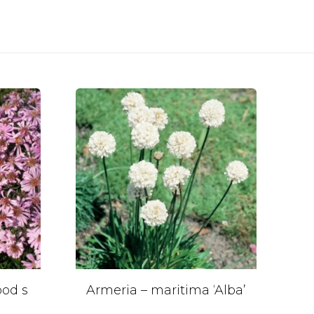
od s
Armeria – maritima ‘Alba’