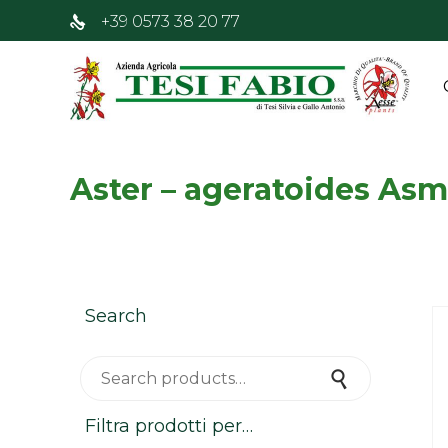
+39 0573 38 20 77
Aster – ageratoides As
Search
Search for:
Search
Filtra prodotti per…