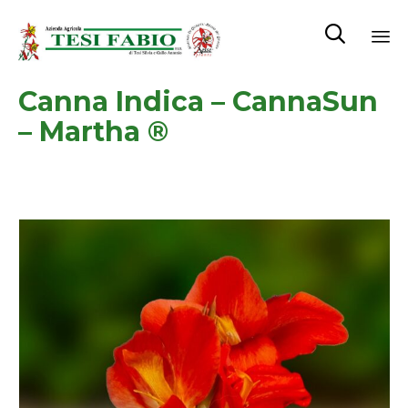

Sk
Canna Indica – CannaSun
to
co
– Martha ®