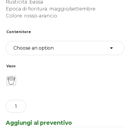
Rusticità: bassa
Epoca di fioritura: maggio/settembre
Colore: rosso-arancio
Contenitore
Vaso
Canna
Indica
-
CannaSun
Aggiungi al preventivo
-
Martha