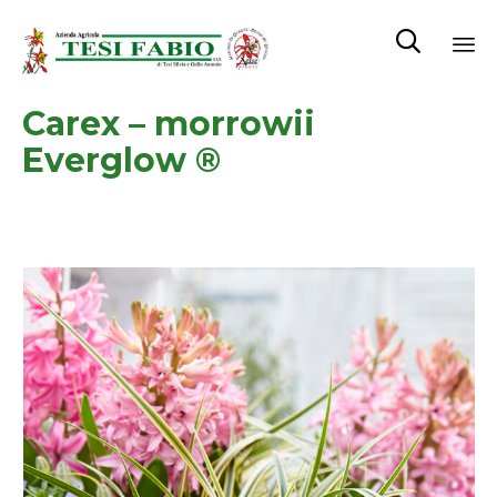

Sk
Carex – morrowii
to
co
Everglow ®