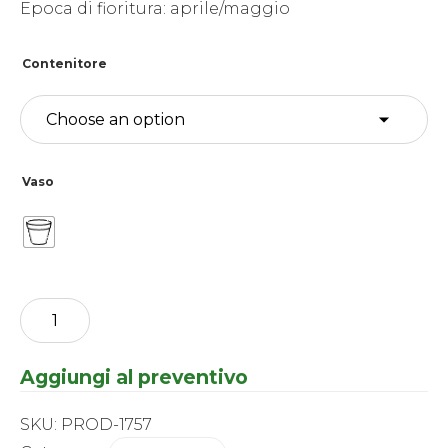
Epoca di fioritura: aprile/maggio
Contenitore
Vaso
Carex
-
morrowii
Everglow
Aggiungi al preventivo
®
quantity
SKU:
PROD-1757