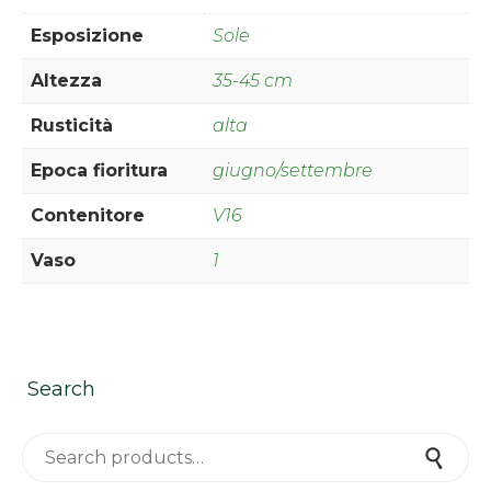
Esposizione
Sole
Altezza
35-45 cm
Rusticità
alta
Epoca fioritura
giugno/settembre
Contenitore
V16
Vaso
1
Search
Search for:
Search