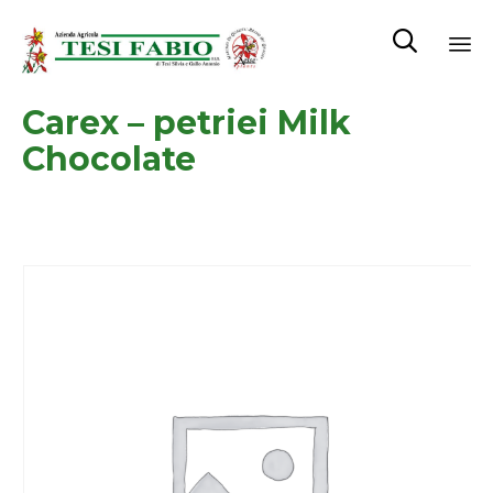

Sk
Carex – petriei Milk
to
co
Chocolate