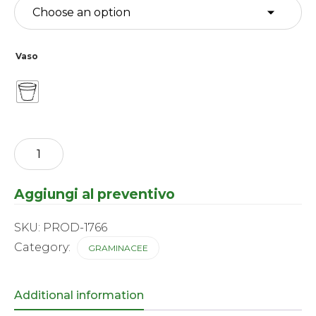
Vaso
Carex
-
petriei
Milk
Aggiungi al preventivo
Chocolate
quantity
SKU:
PROD-1766
Category:
GRAMINACEE
Additional information