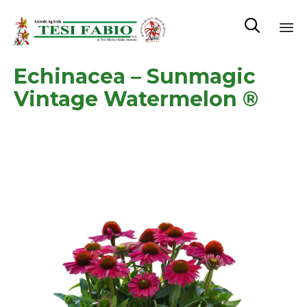

Sk
Echinacea – Sunmagic
to
co
Vintage Watermelon ®