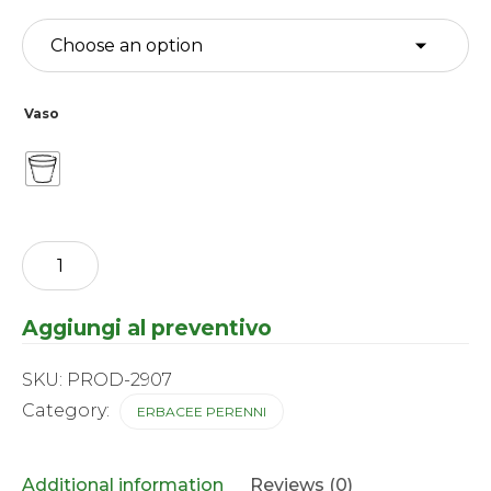
Vaso
Echinacea
-
Sunmagic
Vintage
Aggiungi al preventivo
Watermelon
®
quantity
SKU:
PROD-2907
Category:
ERBACEE PERENNI
Additional information
Reviews (0)