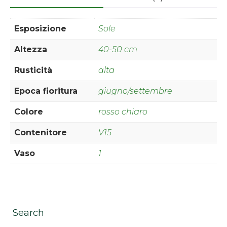
Esposizione
Sole
Altezza
40-50 cm
Rusticità
alta
Epoca fioritura
giugno/settembre
Colore
rosso chiaro
Contenitore
V15
Vaso
1
Search