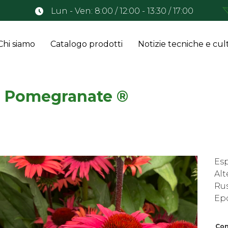
Lun - Ven: 8:00 / 12:00 - 13:30 / 17:00
Chi siamo
Catalogo prodotti
Notizie tecniche e cult
s Pomegranate ®
Esp
Alt
Rus
Epo
Con