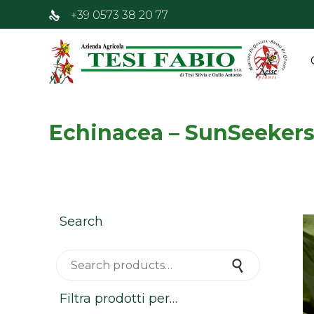
+39 0573 38 20 77
Echinacea – SunSeeker
Search
Search for:
Search
Filtra prodotti per…