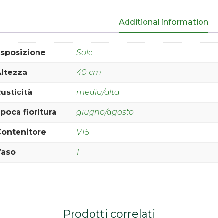
Additional information
Esposizione
Sole
Altezza
40 cm
usticità
media/alta
poca fioritura
giugno/agosto
Contenitore
V15
Vaso
1
Prodotti correlati