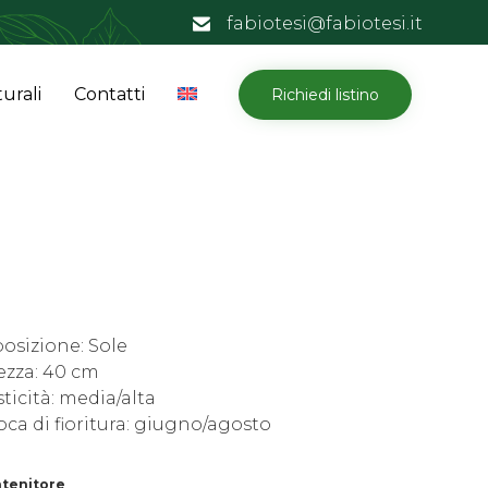
fabiotesi@fabiotesi.it
Skip
urali
Contatti
Richiedi listino
to
content
osizione: Sole
ezza: 40 cm
ticità: media/alta
ca di fioritura: giugno/agosto
tenitore