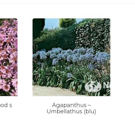
od s
Agapanthus –
Umbellathus (blu)