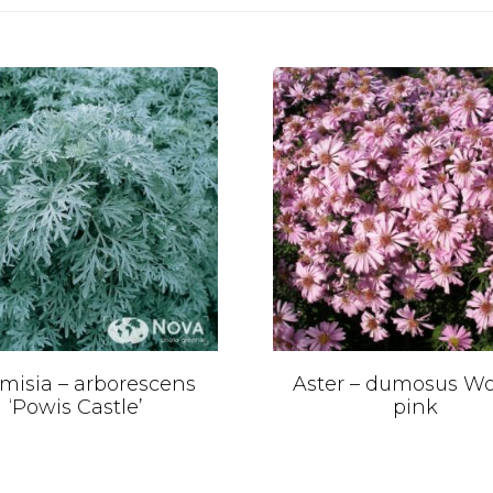
misia – arborescens
Aster – dumosus Wo
‘Powis Castle’
pink