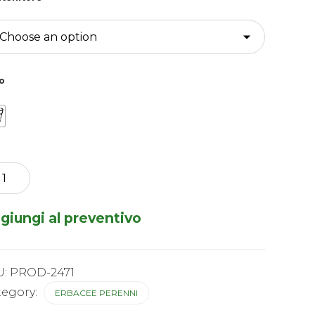
o
nacea
eekers
egranate
giungi al preventivo
tity
U:
PROD-2471
tegory:
ERBACEE PERENNI