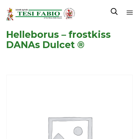

Sk
Helleborus – frostkiss
to
co
DANAs Dulcet ®