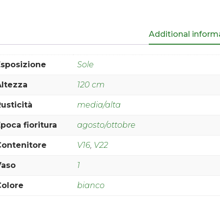
Additional inform
Esposizione
Sole
Altezza
120 cm
usticità
media/alta
poca fioritura
agosto/ottobre
Contenitore
V16
,
V22
Vaso
1
Colore
bianco