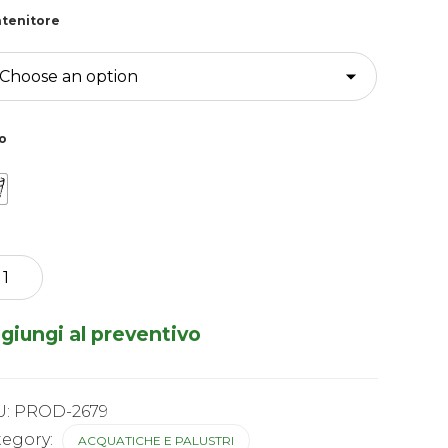
tenitore
o
scus
h.
usel
giungi al preventivo
t
tity
U:
PROD-2679
tegory:
ACQUATICHE E PALUSTRI