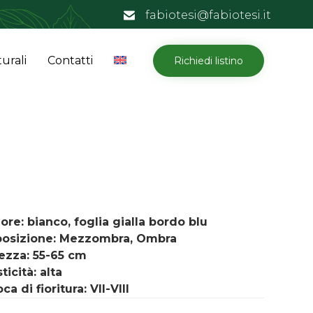
fabiotesi@fabiotesi.it
Skip
urali
Contatti
Richiedi listino
to
content
ore: bianco, foglia gialla bordo blu
posizione: Mezzombra, Ombra
tezza:
55-65
cm
ticità: alta
ca di fioritura: VII-
VIII