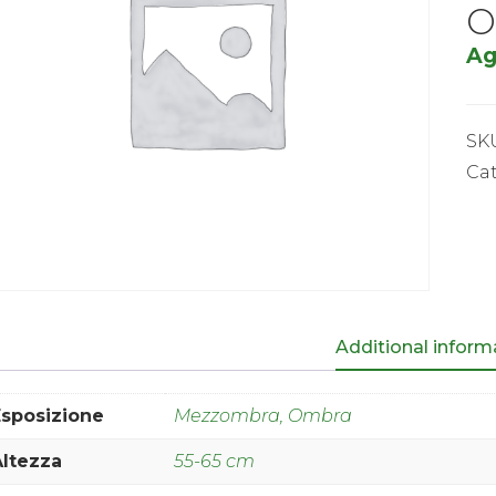
O
Ag
SK
Ca
Additional inform
Esposizione
Mezzombra, Ombra
Altezza
55-65 cm