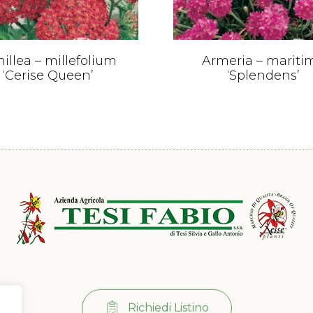
illea – millefolium
Armeria – mariti
‘Cerise Queen’
‘Splendens’
Richiedi Listino