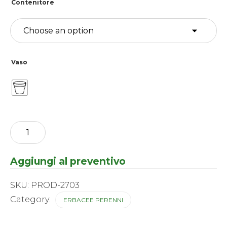
Contenitore
Vaso
Iris
germanica
-
Hissy
Aggiungi al preventivo
Fit
quantity
SKU:
PROD-2703
Category:
ERBACEE PERENNI