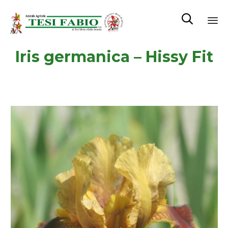

Sk
Iris germanica – Hissy Fit
to
co