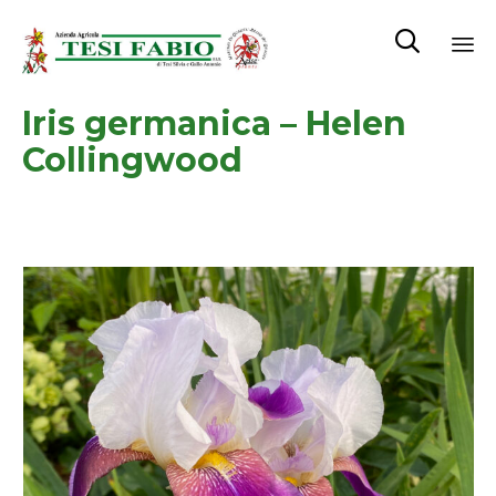

Sk
Iris germanica – Helen
to
co
Collingwood