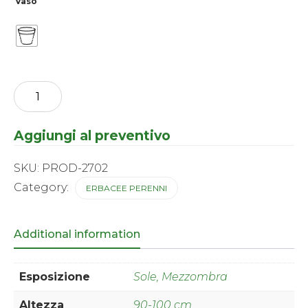
Vaso
Iris
germanica
-
Helen
Aggiungi al preventivo
Collingwood
quantity
SKU:
PROD-2702
Category:
ERBACEE PERENNI
Additional information
Esposizione
Sole, Mezzombra
Altezza
90-100 cm