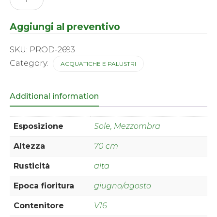
Palustri
-
ensata
Aggiungi al preventivo
Harlequinesque
quantity
SKU:
PROD-2693
Category:
ACQUATICHE E PALUSTRI
Additional information
Esposizione
Sole, Mezzombra
Altezza
70 cm
Rusticità
alta
Epoca fioritura
giugno/agosto
Contenitore
V16