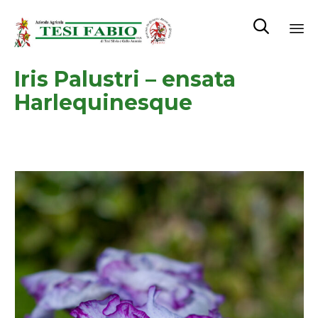

Sk
Iris Palustri – ensata
to
co
Harlequinesque