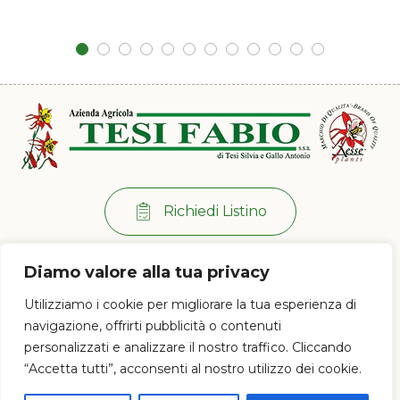
Richiedi Listino
Per info:
+39 0573 38 20 77
Diamo valore alla tua privacy
Via di Ramini, 129/D - 51030 Pistoia (PT)
Utilizziamo i cookie per migliorare la tua esperienza di
Lun - Ven: 8:00 / 12:00 - 13:30 / 17:00
navigazione, offrirti pubblicità o contenuti
personalizzati e analizzare il nostro traffico. Cliccando
“Accetta tutti”, acconsenti al nostro utilizzo dei cookie.
© 2023 Az. Agricola Tesi Fabio s.s.a. di Tesi Silvia e Gallo Antonio - P.IVA e
CF 01628120477