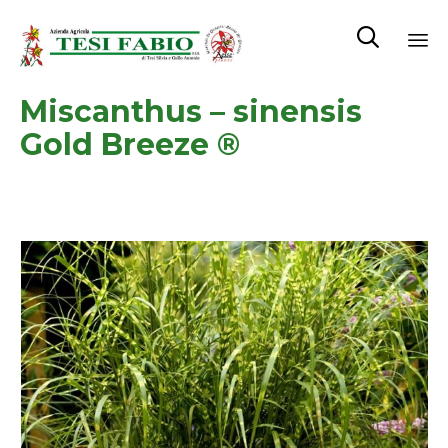

Sk
Miscanthus – sinensis
to
co
Gold Breeze ®