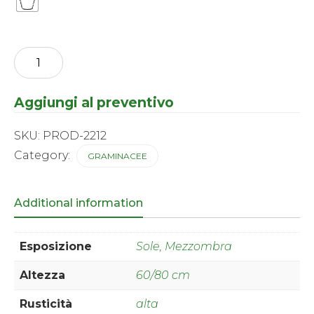
Miscanthus
-
sinensis
Gold
Aggiungi al preventivo
Breeze
®
quantity
SKU:
PROD-2212
Category:
GRAMINACEE
Additional information
Esposizione
Sole, Mezzombra
Altezza
60/80 cm
Rusticità
alta